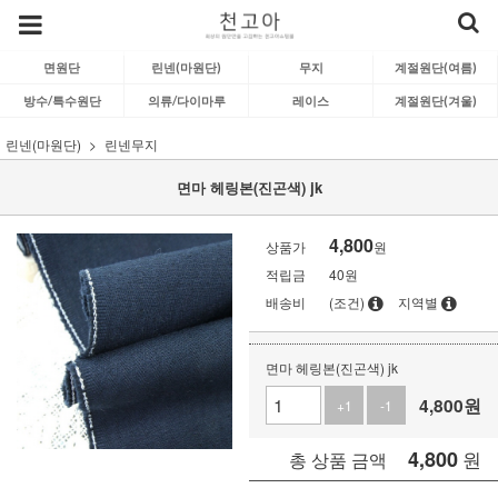
면원단
린넨(마원단)
무지
계절원단(여름)
방수/특수원단
의류/다이마루
레이스
계절원단(겨울)
린넨(마원단)
린넨무지
면마 헤링본(진곤색) jk
4,800
상품가
원
적립금
40원
배송비
(조건)
지역별
면마 헤링본(진곤색) jk
4,800
원
+1
-1
4,800
원
총 상품 금액