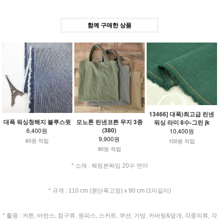
함께 구매한 상품
13466] 대폭)최고급 린넨
대폭 워싱청해지 블루스윗
모노톤 린넨코튼 무지 3종
워싱 라미 8수-그린 jk
(380)
6,400원
10,400원
9,900원
60원 적립
100원 적립
90원 적립
* 소재 : 헤링본짜임 20수 면마
* 규격 : 110 cm (원단폭고정) x 90 cm (1마길이)
* 활용 : 커튼, 바란스, 침구류, 원피스, 스커트, 쿠션, 가방, 커버링&덮개, 각종의류, 각