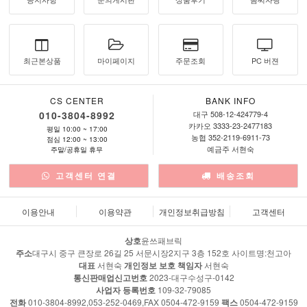
최근본상품
마이페이지
주문조회
PC 버젼
CS CENTER
BANK INFO
010-3804-8992
대구 508-12-424779-4
카카오 3333-23-2477183
평일 10:00 ~ 17:00
농협 352-2119-6911-73
점심 12:00 ~ 13:00
예금주 서현숙
주말/공휴일 휴무
고객센터 연결
배송조회
이용안내
이용약관
개인정보취급방침
고객센터
상호
윤쓰패브릭
주소
대구시 중구 큰장로 26길 25 서문시장2지구 3층 152호 사이트명:천고아
대표
서현숙
개인정보 보호 책임자
서현숙
통신판매업신고번호
2023-대구수성구-0142
사업자 등록번호
109-32-79085
전화
010-3804-8992,053-252-0469,FAX 0504-472-9159
팩스
0504-472-9159