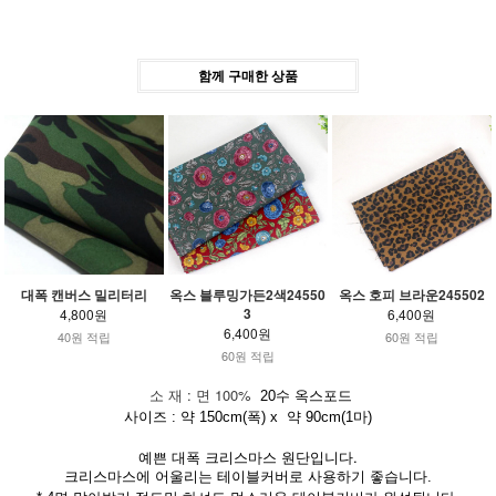
함께 구매한 상품
대폭 캔버스 밀리터리
옥스 블루밍가든2색24550
옥스 호피 브라운245502
3
4,800원
6,400원
6,400원
40원 적립
60원 적립
60원 적립
소 재 : 면 100%
20수 옥스포드
사이즈 : 약 150cm(폭) x 약 90cm(1마)
예쁜 대폭 크리스마스 원단입니다.
크리스마스에 어울리는 테이블커버로 사용하기 좋습니다.